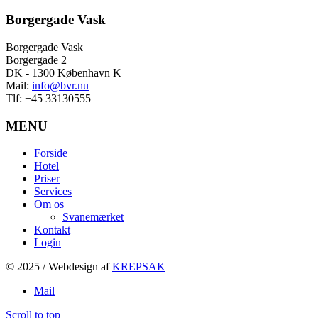
Borgergade Vask
Borgergade Vask
Borgergade 2
DK - 1300 København K
Mail:
info@bvr.nu
Tlf:
+45 33130555
MENU
Forside
Hotel
Priser
Services
Om os
Svanemærket
Kontakt
Login
© 2025 / Webdesign af
KREPSAK
Mail
Scroll to top