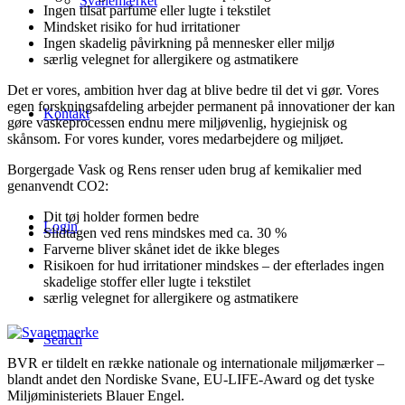
Svanemærket
Ingen tilsat parfume eller lugte i tekstilet
Mindsket risiko for hud irritationer
Ingen skadelig påvirkning på mennesker eller miljø
særlig velegnet for allergikere og astmatikere
Det er vores, ambition hver dag at blive bedre til det vi gør. Vores
egen forskningsafdeling arbejder permanent på innovationer der kan
Kontakt
gøre vaskeprocessen endnu mere miljøvenlig, hygiejnisk og
skånsom. For vores kunder, vores medarbejdere og miljøet.
Borgergade Vask og Rens renser uden brug af kemikalier med
genanvendt CO2:
Dit tøj holder formen bedre
Login
Slidtagen ved rens mindskes med ca. 30 %
Farverne bliver skånet idet de ikke bleges
Risikoen for hud irritationer mindskes – der efterlades ingen
skadelige stoffer eller lugte i tekstilet
særlig velegnet for allergikere og astmatikere
Search
BVR er tildelt en række nationale og internationale miljømærker –
blandt andet den Nordiske Svane, EU-LIFE-Award og det tyske
Miljøministeriets Blauer Engel.