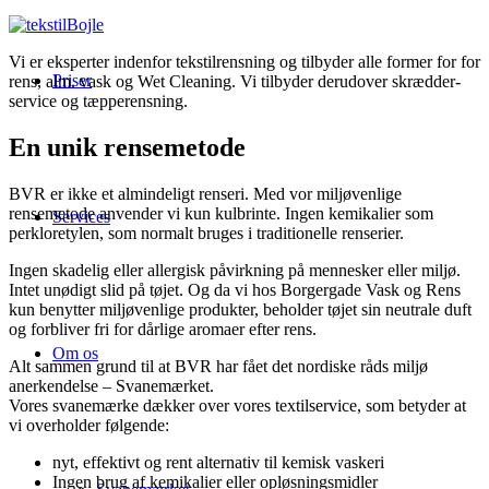
Vi er eksperter indenfor tekstilrensning og tilbyder alle former for for
Priser
rens, alm. vask og Wet Cleaning. Vi tilbyder derudover skrædder-
service og tæpperensning.
En unik rensemetode
BVR er ikke et almindeligt renseri. Med vor miljøvenlige
rensemetode anvender vi kun kulbrinte. Ingen kemikalier som
Services
perkloretylen, som normalt bruges i traditionelle renserier.
Ingen skadelig eller allergisk påvirkning på mennesker eller miljø.
Intet unødigt slid på tøjet. Og da vi hos Borgergade Vask og Rens
kun benytter miljøvenlige produkter, beholder tøjet sin neutrale duft
og forbliver fri for dårlige aromaer efter rens.
Om os
Alt sammen grund til at BVR har fået det nordiske råds miljø
anerkendelse – Svanemærket.
Vores svanemærke dækker over vores textilservice, som betyder at
vi overholder følgende:
nyt, effektivt og rent alternativ til kemisk vaskeri
Ingen brug af kemikalier eller opløsningsmidler