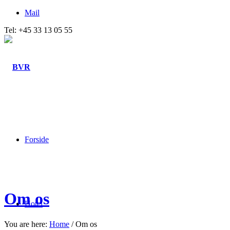
Mail
Tel: +45 33 13 05 55
Forside
Om os
Hotel
You are here:
Home
/
Om os