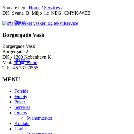
You are here:
Home
/
Services
/
DK_Svane_B_Miljo_lic_NEG_CMYK-WEB
Priser
Borgergade Vask
Borgergade Vask
Borgergade 2
DK - 1300 København K
Services
Mail:
info@bvr.nu
Tlf:
+45 33130555
MENU
Forside
Hotel
Om os
Priser
Services
Om os
Svanemærket
Kontakt
Login