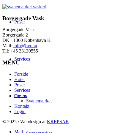
Borgergade Vask
Priser
Borgergade Vask
Borgergade 2
DK - 1300 København K
Mail:
info@bvr.nu
Tlf:
+45 33130555
Services
MENU
Forside
Hotel
Priser
Services
Om os
Om os
Svanemærket
Kontakt
Login
© 2025 / Webdesign af
KREPSAK
Mail